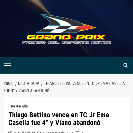
Saltar
al
contenido
Menú
primario
INICIO
DESTACADA
THIAGO BETTINO VENCE EN TC JR EMA CASELLA
FUE 4° Y VIANO ABANDONÓ
Destacada
Thiago Bettino vence en TC Jr Ema
Casella fue 4° y Viano abandonó
Miguel Adrian
10 de mayo de 2026
0