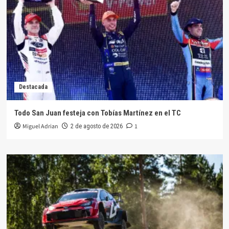
Destacada
Todo San Juan festeja con Tobías Martínez en el TC
Miguel Adrian
1
2 de agosto de 2026