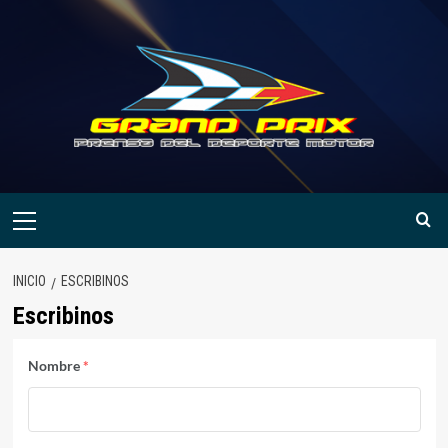
Saltar
al
contenido
Menú
primario
INICIO
ESCRIBINOS
Escribinos
Nombre
*