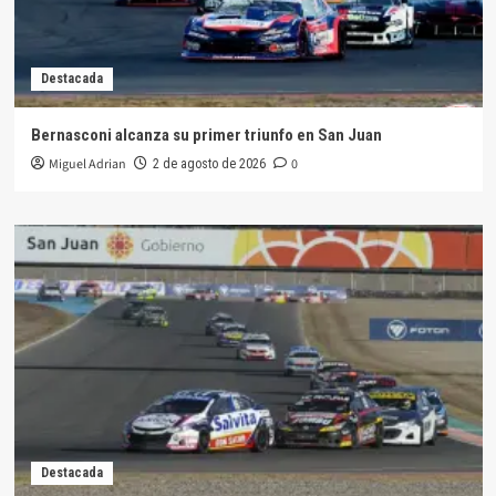
Destacada
Bernasconi alcanza su primer triunfo en San Juan
Miguel Adrian
0
2 de agosto de 2026
Destacada