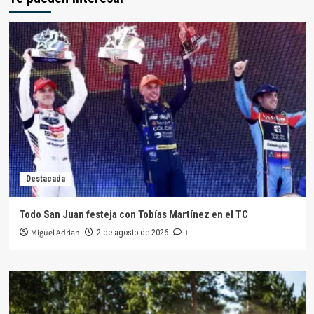
Destacada
Todo San Juan festeja con Tobías Martínez en el TC
Miguel Adrian
1
2 de agosto de 2026