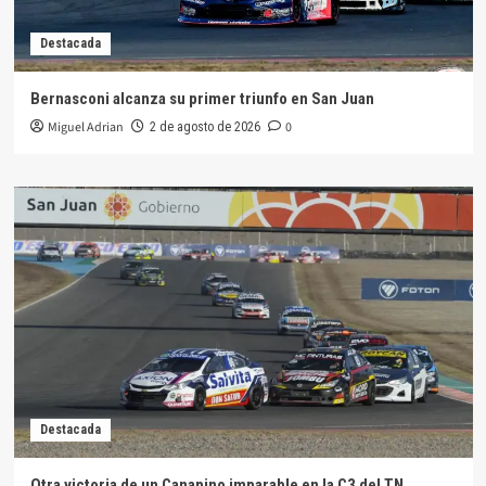
Destacada
Bernasconi alcanza su primer triunfo en San Juan
Miguel Adrian
0
2 de agosto de 2026
Destacada
Otra victoria de un Canapino imparable en la C3 del TN