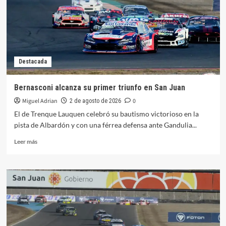
en
Finlandia
Destacada
Bernasconi alcanza su primer triunfo en San Juan
Miguel Adrian
0
2 de agosto de 2026
El de Trenque Lauquen celebró su bautismo victorioso en la
pista de Albardón y con una férrea defensa ante Gandulia...
Leer
Leer más
más
sobre
Bernasconi
alcanza
su
primer
triunfo
en