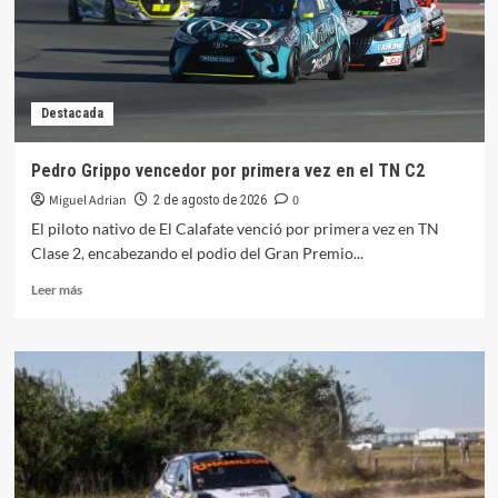
la
C3
del
TN
Destacada
Pedro Grippo vencedor por primera vez en el TN C2
Miguel Adrian
0
2 de agosto de 2026
El piloto nativo de El Calafate venció por primera vez en TN
Clase 2, encabezando el podio del Gran Premio...
Leer
Leer más
más
sobre
Pedro
Grippo
vencedor
por
primera
vez
en
el