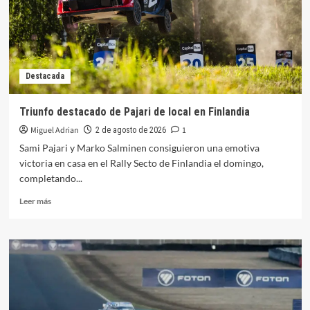
en
el
TC
Destacada
Triunfo destacado de Pajari de local en Finlandia
Miguel Adrian
1
2 de agosto de 2026
Sami Pajari y Marko Salminen consiguieron una emotiva
victoria en casa en el Rally Secto de Finlandia el domingo,
completando...
Leer
Leer más
más
sobre
Triunfo
destacado
de
Pajari
de
local