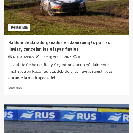
TN
C2
Destacada
Baldoni declarado ganador en Jaaukanigás por las
lluvias, cancelan las etapas finales
Miguel Adrian
0
1 de agosto de 2026
La quinta fecha del Rally Argentino quedó oficialmente
finalizada en Reconquista, debido a las lluvias registradas
durante la madrugada del...
Leer
Leer más
más
sobre
Baldoni
declarado
ganador
en
Jaaukanigás
por