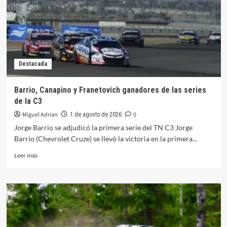
las
lluvias,
cancelan
las
etapas
finales
Destacada
Barrio, Canapino y Franetovich ganadores de las series
de la C3
Miguel Adrian
0
1 de agosto de 2026
Jorge Barrio se adjudicó la primera serie del TN C3 Jorge
Barrio (Chevrolet Cruze) se llevó la victoria en la primera...
Leer
Leer más
más
sobre
Barrio,
Canapino
y
Franetovich
ganadores