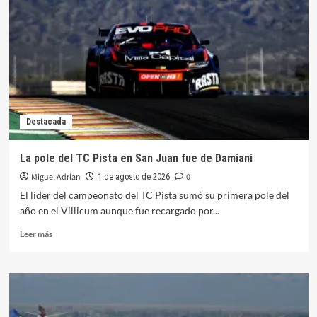
líder
en
Finlandia
tras
el
accidente
de
Ogier
Destacada
La pole del TC Pista en San Juan fue de Damiani
Miguel Adrian
0
1 de agosto de 2026
El líder del campeonato del TC Pista sumó su primera pole del
año en el Villicum aunque fue recargado por...
Leer
Leer más
más
sobre
La
pole
del
TC