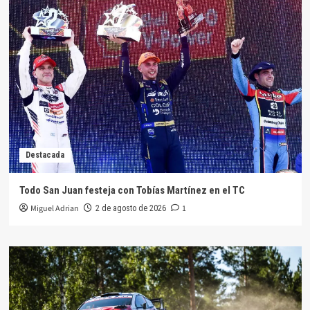
Destacada
Todo San Juan festeja con Tobías Martínez en el TC
Miguel Adrian
1
2 de agosto de 2026