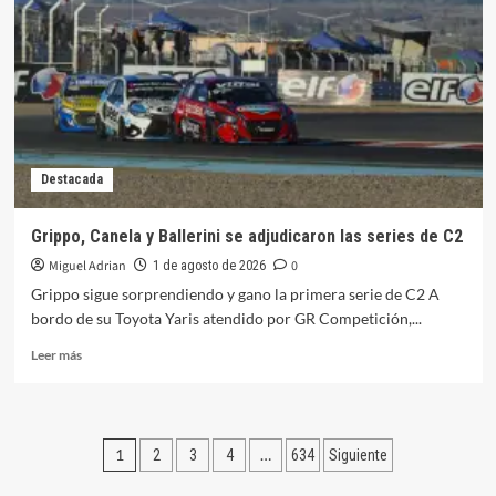
Pista
en
San
Juan
fue
de
Damiani
Destacada
Grippo, Canela y Ballerini se adjudicaron las series de C2
Miguel Adrian
0
1 de agosto de 2026
Grippo sigue sorprendiendo y gano la primera serie de C2 A
bordo de su Toyota Yaris atendido por GR Competición,...
Leer
Leer más
más
sobre
Grippo,
Canela
Paginación
1
…
2
3
4
634
Siguiente
y
Ballerini
de