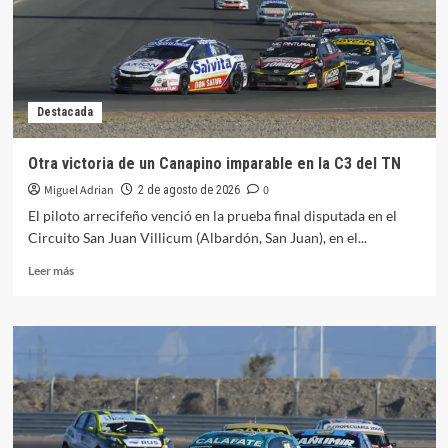
San
Juan
Destacada
Otra victoria de un Canapino imparable en la C3 del TN
Miguel Adrian
0
2 de agosto de 2026
El piloto arrecifeño venció en la prueba final disputada en el
Circuito San Juan Villicum (Albardón, San Juan), en el...
Leer
Leer más
más
sobre
Otra
victoria
de
un
Canapino
imparable
en