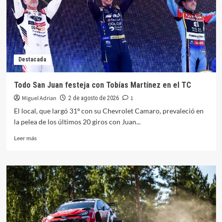
Destacada
Todo San Juan festeja con Tobías Martínez en el TC
Miguel Adrian
1
2 de agosto de 2026
El local, que largó 31º con su Chevrolet Camaro, prevaleció en
la pelea de los últimos 20 giros con Juan...
Leer
Leer más
más
sobre
Todo
San
Juan
festeja
con
Tobías
Martínez