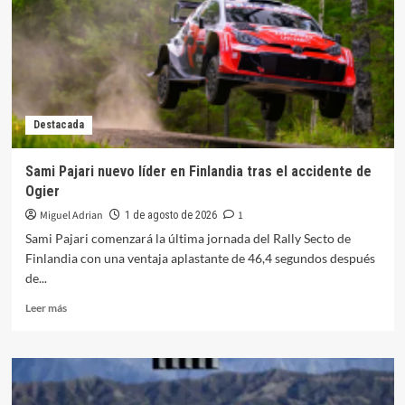
de
las
series
de
la
C3
Destacada
Sami Pajari nuevo líder en Finlandia tras el accidente de
Ogier
Miguel Adrian
1
1 de agosto de 2026
Sami Pajari comenzará la última jornada del Rally Secto de
Finlandia con una ventaja aplastante de 46,4 segundos después
de...
Leer
Leer más
más
sobre
Sami
Pajari
nuevo