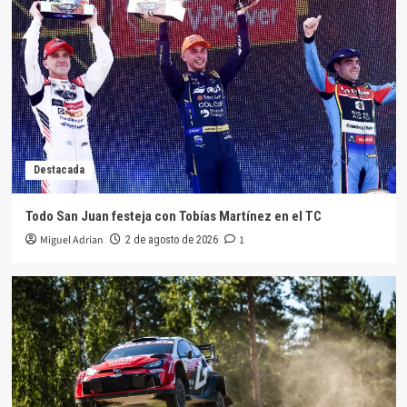
Destacada
Otra victoria de un Canapino imparable en la C3
del TN
4
Destacada
Pedro Grippo vencedor por primera vez en el TN
C2
Destacada
5
Todo San Juan festeja con Tobías Martínez en el TC
Destacada
Miguel Adrian
1
2 de agosto de 2026
Todo San Juan festeja con Tobías Martínez en el
TC
1
Destacada
Triunfo destacado de Pajari de local en
Finlandia
2