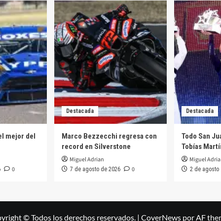
Destacada
Destacada
el mejor del
Marco Bezzecchi regresa con
Todo San Jua
record en Silverstone
Tobías Martí
Miguel Adrian
Miguel Adri
0
0
6
7 de agosto de 2026
2 de agosto
yright © Todos los derechos reservados.
|
CoverNews
por AF the