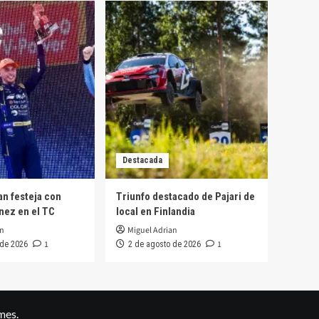
Destacada
n festeja con
Triunfo destacado de Pajari de
nez en el TC
local en Finlandia
an
Miguel Adrian
1
1
 de 2026
2 de agosto de 2026
mes.