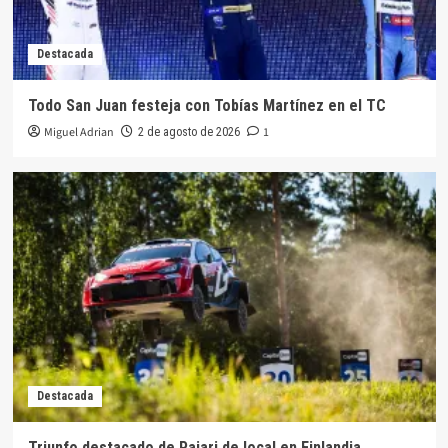
Destacada
Todo San Juan festeja con Tobías Martínez en el TC
Miguel Adrian
1
2 de agosto de 2026
Destacada
Triunfo destacado de Pajari de local en Finlandia