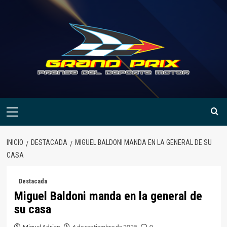
Saltar
al
contenido
Menú
primario
INICIO
DESTACADA
MIGUEL BALDONI MANDA EN LA GENERAL DE SU
CASA
Destacada
Miguel Baldoni manda en la general de
su casa
Miguel Adrian
6 de septiembre de 2025
0