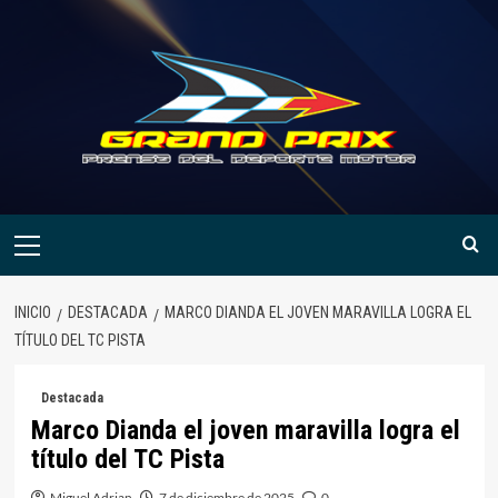
Saltar
al
contenido
Menú
primario
INICIO
DESTACADA
MARCO DIANDA EL JOVEN MARAVILLA LOGRA EL
TÍTULO DEL TC PISTA
Destacada
Marco Dianda el joven maravilla logra el
título del TC Pista
Miguel Adrian
7 de diciembre de 2025
0