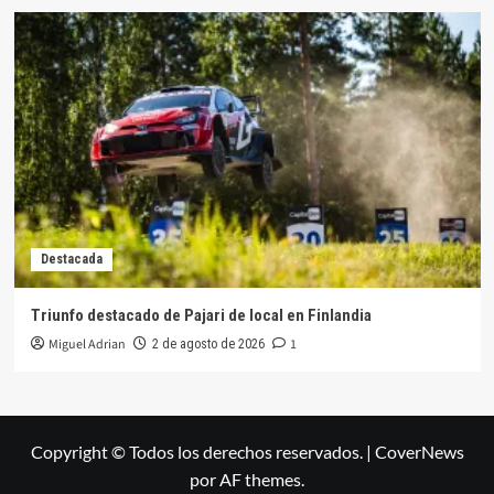
Destacada
Triunfo destacado de Pajari de local en Finlandia
Miguel Adrian
1
2 de agosto de 2026
Copyright © Todos los derechos reservados.
|
CoverNews
por AF themes.