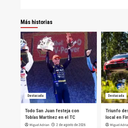
de
entradas
Más historias
Destacada
Destacada
Todo San Juan festeja con
Triunfo de
Tobías Martínez en el TC
local en Fi
Miguel Adrian
Miguel Adri
2 de agosto de 2026