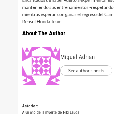
Encantados de haber vuelto a experimentar es
manteniendo sus entrenamientos -respetando s
mientras esperan con ganas el regreso del Ca
Repsol Honda Team.
About The Author
Miguel Adrian
See author's posts
Navegación
Anterior:
A un año de la muerte de Niki Lauda