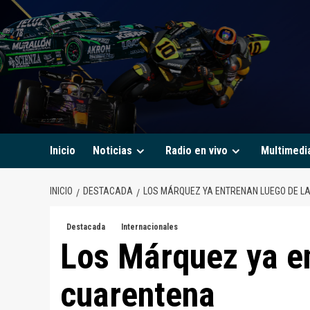
Saltar
al
contenido
Inicio
Noticias
Radio en vivo
Multimedi
INICIO
DESTACADA
LOS MÁRQUEZ YA ENTRENAN LUEGO DE L
Destacada
Internacionales
Los Márquez ya en
cuarentena