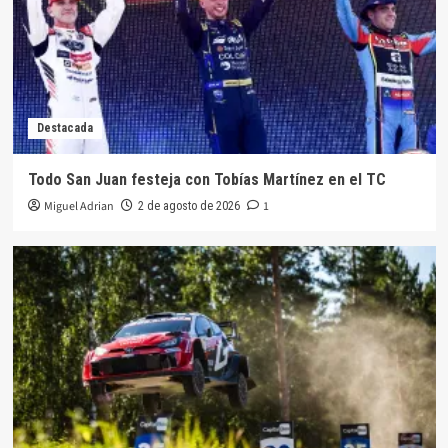
Destacada
Todo San Juan festeja con Tobías Martínez en el TC
Miguel Adrian
1
2 de agosto de 2026