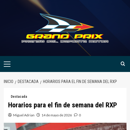
Saltar
al
contenido
Menú
primario
INICIO
DESTACADA
HORARIOS PARA EL FIN DE SEMANA DEL RXP
Destacada
Horarios para el fin de semana del RXP
Miguel Adrian
14 de mayo de 2026
0