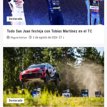
Destacada
Todo San Juan festeja con Tobías Martínez en el TC
Miguel Adrian
1
2 de agosto de 2026
Destacada