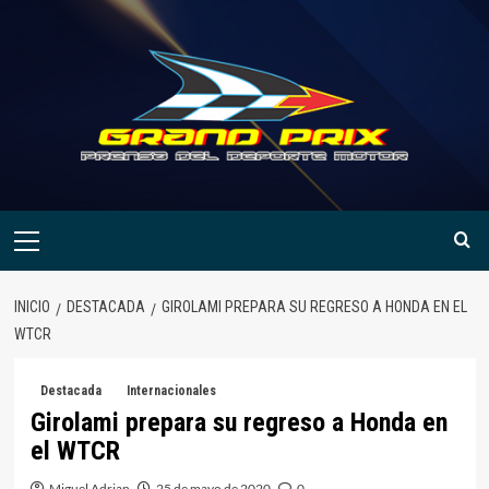
Saltar
al
contenido
Menú
primario
INICIO
DESTACADA
GIROLAMI PREPARA SU REGRESO A HONDA EN EL
WTCR
Destacada
Internacionales
Girolami prepara su regreso a Honda en
el WTCR
Miguel Adrian
25 de mayo de 2020
0