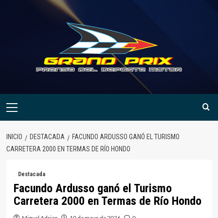
Saltar
al
contenido
Menú
primario
INICIO
DESTACADA
FACUNDO ARDUSSO GANÓ EL TURISMO
CARRETERA 2000 EN TERMAS DE RÍO HONDO
Destacada
Facundo Ardusso ganó el Turismo
Carretera 2000 en Termas de Río Hondo
Miguel Adrian
10 de mayo de 2026
0