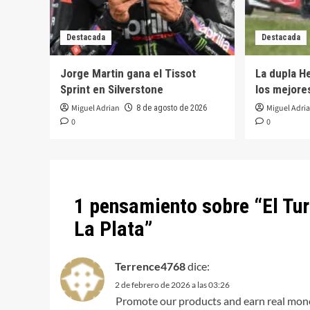
Destacada
Destacada
Jorge Martin gana el Tissot
La dupla H
Sprint en Silverstone
los mejores
Miguel Adrian
Miguel Adri
8 de agosto de 2026
0
0
1 pensamiento sobre “
El Tu
La Plata
”
Terrence4768
dice:
2 de febrero de 2026 a las 03:26
Promote our products and earn real mo