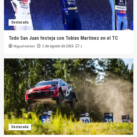
Destacada
Todo San Juan festeja con Tobías Martínez en el TC
Miguel Adrian
1
2 de agosto de 2026
Destacada