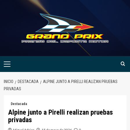
Saltar
al
contenido
Menú
primario
INICIO
DESTACADA
ALPINE JUNTO A PIRELLI REALIZAN PRUEBAS
PRIVADAS
Destacada
Alpine junto a Pirelli realizan pruebas
privadas
Miguel Adrian
15 de mayo de 2026
0