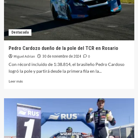
Díaz
es
campeón
Destacada
Pedro Cardozo dueño de la pole del TCR en Rosario
Miguel Adrian
0
30 de noviembre de 2024
Con récord incluído de 1:38.814, el brasileño Pedro Cardoso
logró la pole y partirá desde la primera fila en la...
Leer
Leer más
más
sobre
Pedro
Cardozo
dueño
de
la
pole
del