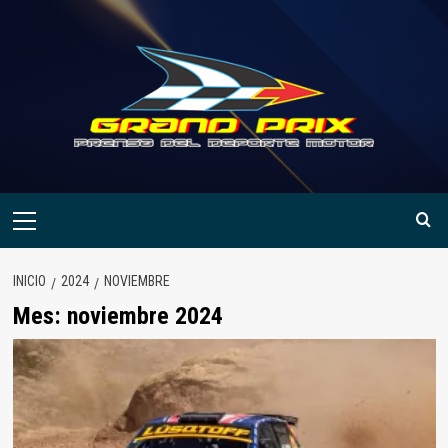
Saltar
al
contenido
Menú
primario
INICIO
2024
NOVIEMBRE
Mes:
noviembre 2024