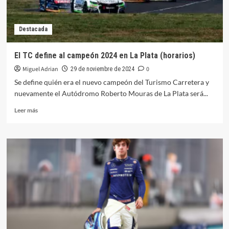
en
Rosario
Destacada
El TC define al campeón 2024 en La Plata (horarios)
Miguel Adrian
0
29 de noviembre de 2024
Se define quién era el nuevo campeón del Turismo Carretera y
nuevamente el Autódromo Roberto Mouras de La Plata será...
Leer
Leer más
más
sobre
El
TC
define
al
campeón
2024
en
La
Plata
(horarios)