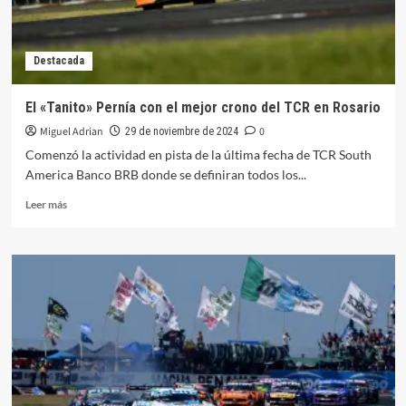
Destacada
El «Tanito» Pernía con el mejor crono del TCR en Rosario
Miguel Adrian
0
29 de noviembre de 2024
Comenzó la actividad en pista de la última fecha de TCR South
America Banco BRB donde se definiran todos los...
Leer
Leer más
más
sobre
El
«Tanito»
Pernía
con
el
mejor
crono
del
TCR