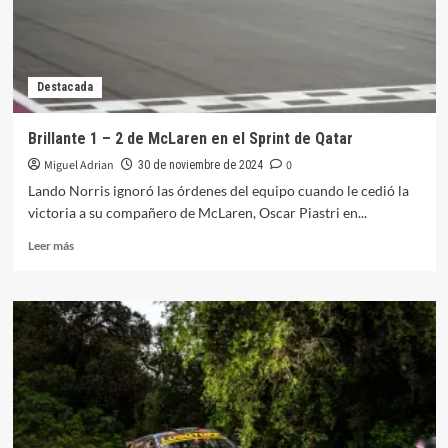
Sprint
Destacada
Brillante 1 – 2 de McLaren en el Sprint de Qatar
Miguel Adrian
0
30 de noviembre de 2024
Lando Norris ignoró las órdenes del equipo cuando le cedió la
victoria a su compañero de McLaren, Oscar Piastri en...
Leer
Leer más
más
sobre
Brillante
1
–
2
de
McLaren
en
el