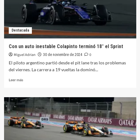
Pista
Destacada
Con un auto inestable Colapinto terminó 18° el Sprint
Miguel Adrian
0
30 de noviembre de 2024
El piloto argentino partió desde el pit lane tras los problemas
del viernes. La carrera a 19 vueltas la dominó...
Leer
Leer más
más
sobre
Con
un
auto
inestable
Colapinto
terminó
18°
el