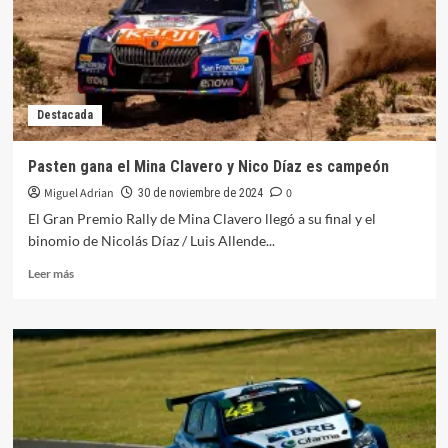
Destacada
Pasten gana el Mina Clavero y Nico Díaz es campeón
Miguel Adrian
0
30 de noviembre de 2024
El Gran Premio Rally de Mina Clavero llegó a su final y el
binomio de Nicolás Díaz / Luis Allende...
Leer
Leer más
más
sobre
Pasten
gana
el
Mina
Clavero
y
Nico