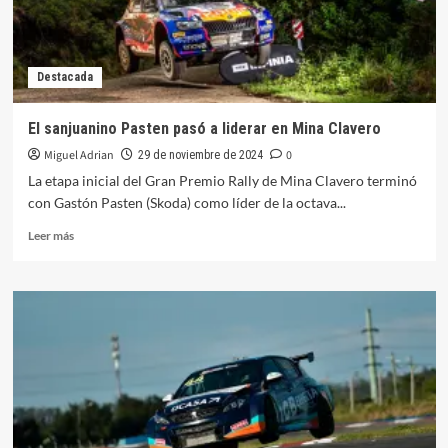
Sprint
de
Qatar
Destacada
El sanjuanino Pasten pasó a liderar en Mina Clavero
Miguel Adrian
0
29 de noviembre de 2024
La etapa inicial del Gran Premio Rally de Mina Clavero terminó
con Gastón Pasten (Skoda) como líder de la octava...
Leer
Leer más
más
sobre
El
sanjuanino
Pasten
pasó
a
liderar
en
Mina
Clavero