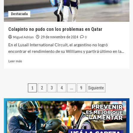
Destacada
Colapinto no pudo con los problemas en Qatar
Miguel Adrian
0
29 de noviembre de 2024
En el Lusail International Circuit, el argentino no logró
encontrar el rendimiento de su Williams y partirá último en la...
Leer
Leer más
más
sobre
Colapinto
no
Paginación
1
…
2
3
4
9
Siguiente
pudo
con
de
los
entradas
problemas
en
Qatar