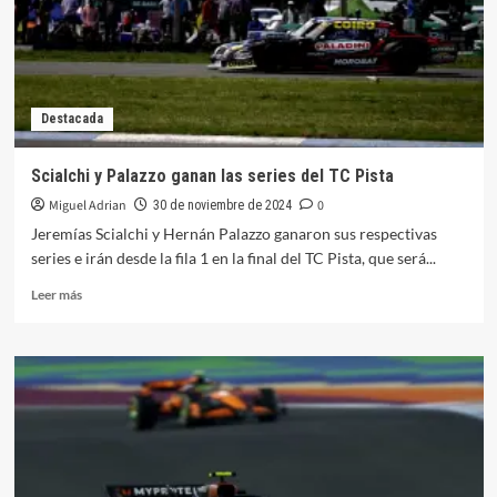
del
año
Destacada
Scialchi y Palazzo ganan las series del TC Pista
Miguel Adrian
0
30 de noviembre de 2024
Jeremías Scialchi y Hernán Palazzo ganaron sus respectivas
series e irán desde la fila 1 en la final del TC Pista, que será...
Leer
Leer más
más
sobre
Scialchi y
Palazzo
ganan
las
series
del
TC