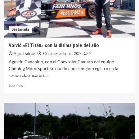
TCR
en
Rosario
Destacada
Volvió «El Titán» con la última pole del año
Miguel Adrian
0
30 de noviembre de 2024
Agustín Canapino, con el Chevrolet Camaro del equipo
Canning Motorsport, se quedó con el mejor registro en la
sesión clasificatoria...
Leer
Leer más
más
sobre
Volvió
«El
Titán»
con
la
última
pole