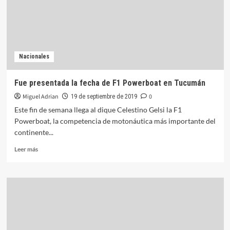
la
Copa
de
Oro
a
Nacionales
Paraná
Fue presentada la fecha de F1 Powerboat en Tucumán
Miguel Adrian
0
19 de septiembre de 2019
Este fin de semana llega al dique Celestino Gelsi la F1
Powerboat, la competencia de motonáutica más importante del
continente...
Leer
Leer más
más
sobre
Fue
presentada
la
fecha
de
F1