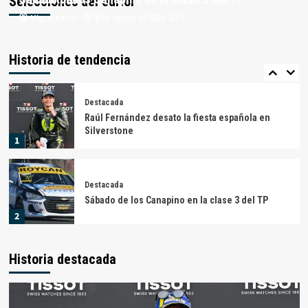
Selecciones del editor
Miguel Adrian
Miguel Adrian
0
0
9 de agosto de 2026
8 de agosto de 2026
Destacada
La dupla Hermida – Moscardini los mejores de la
clase 3
Historia de tendencia
5
Destacada
Raúl Fernández desato la fiesta española en
Silverstone
1
Destacada
Sábado de los Canapino en la clase 3 del TP
2
Historia destacada
Destacada
Aldrighetti y Honda imparables en La Pampa
3