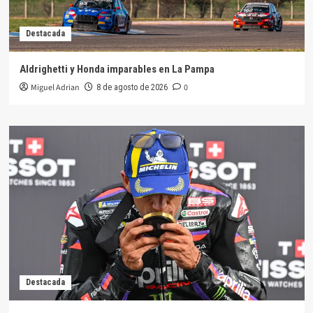
Destacada
Aldrighetti y Honda imparables en La Pampa
Miguel Adrian
0
8 de agosto de 2026
Destacada