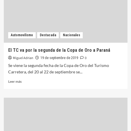
Automovilismo
Destacada
Nacionales
El TC va por la segunda de la Copa de Oro a Paraná
Miguel Adrian
0
19 de septiembre de 2019
Se viene la segunda fecha de la Copa de Oro del Turismo
Carretera, del 20 al 22 de septiembre se...
Leer
Leer más
más
sobre
El
TC
va
por
la
segunda
de