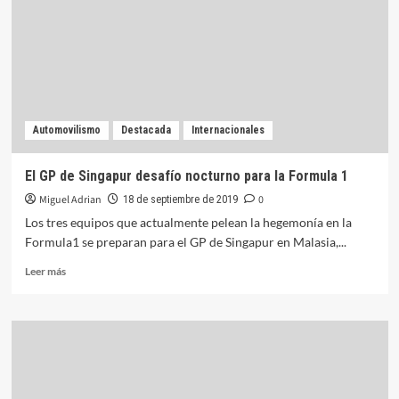
Gran
Premio
Histórico
Automovilismo
Destacada
Internacionales
El GP de Singapur desafío nocturno para la Formula 1
Miguel Adrian
0
18 de septiembre de 2019
Los tres equipos que actualmente pelean la hegemonía en la
Formula1 se preparan para el GP de Singapur en Malasia,...
Leer
Leer más
más
sobre
El
GP
de
Singapur
desafío