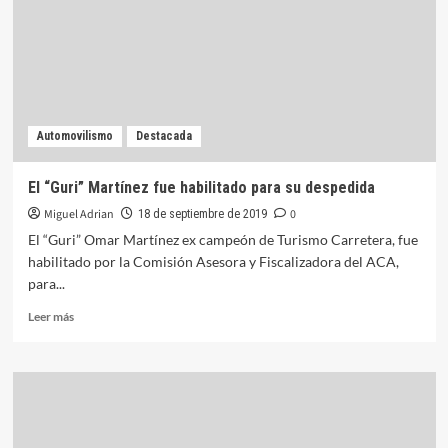
nocturno
para
la
Formula
1
Automovilismo
Destacada
El “Guri” Martínez fue habilitado para su despedida
Miguel Adrian
0
18 de septiembre de 2019
El “Guri” Omar Martínez ex campeón de Turismo Carretera, fue
habilitado por la Comisión Asesora y Fiscalizadora del ACA,
para...
Leer
Leer más
más
sobre
El
“Guri”
Martínez
fue
habilitado