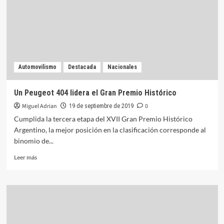
de
Top
Race
en
Termas
Automovilismo
Destacada
Nacionales
Un Peugeot 404 lidera el Gran Premio Histórico
Miguel Adrian
0
19 de septiembre de 2019
Cumplida la tercera etapa del XVII Gran Premio Histórico
Argentino, la mejor posición en la clasificación corresponde al
binomio de...
Leer
Leer más
más
sobre
Un
Peugeot
404
lidera
el