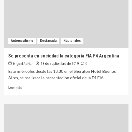
en
San
Carlos
sud
Santa
Fe
Automovilismo
Destacada
Nacionales
Se presenta en sociedad la categoría FIA F4 Argentina
Miguel Adrian
0
18 de septiembre de 2019
Este miércoles desde las 18,30 en el Sheraton Hotel Buenos
Aires, se realizara la presentación oficial de la F4 FIA...
Leer
Leer más
más
sobre
Se
presenta
en
sociedad
la
categoría