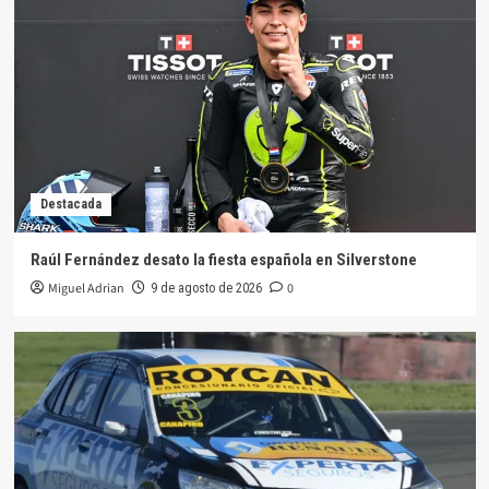
Destacada
Jorge Martin gana el Tissot Sprint en
Silverstone
4
Destacada
La dupla Hermida – Moscardini los mejores de la
clase 3
Destacada
5
Raúl Fernández desato la fiesta española en Silverstone
Destacada
Miguel Adrian
0
9 de agosto de 2026
Raúl Fernández desato la fiesta española en
Silverstone
1
Destacada
Sábado de los Canapino en la clase 3 del TP
2