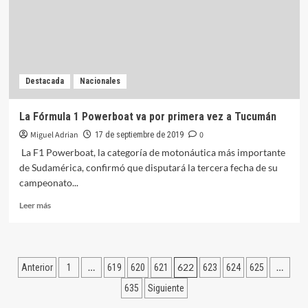
Competición
Destacada
Nacionales
La Fórmula 1 Powerboat va por primera vez a Tucumán
Miguel Adrian
0
17 de septiembre de 2019
La F1 Powerboat, la categoría de motonáutica más importante
de Sudamérica, confirmó que disputará la tercera fecha de su
campeonato...
Leer
Leer más
más
sobre
La
Fórmula
Paginación
…
622
…
Anterior
1
619
620
621
623
624
625
1
Powerboat
de
635
Siguiente
va
por