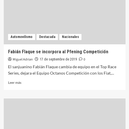
FIA
F4
Argentina
Automovilismo
Destacada
Nacionales
Fabián Flaque se incorpora al Pfening Competición
Miguel Adrian
0
17 de septiembre de 2019
El sanjuanino Fabián Flaque cambia de equipo en el Top Race
Series, dejara el Equipo Octanos Competición con los Fiat,...
Leer
Leer más
más
sobre
Fabián
Flaque
se
incorpora
al
Pfening