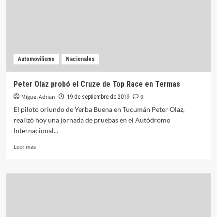
Powerboat
en
Tucumán
Automovilismo
Nacionales
Peter Olaz probó el Cruze de Top Race en Termas
Miguel Adrian
0
19 de septiembre de 2019
El piloto oriundo de Yerba Buena en Tucumán Peter Olaz,
realizó hoy una jornada de pruebas en el Autódromo
Internacional...
Leer
Leer más
más
sobre
Peter
Olaz
probó
el
Cruze