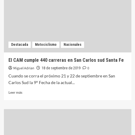
para
su
despedida
Destacada
Motociclismo
Nacionales
El CAM cumple 440 carreras en San Carlos sud Santa Fe
Miguel Adrian
0
18 de septiembre de 2019
Cuando se corra el próximo 21 y 22 de septiembre en San
Carlos Sud la 9° Fecha de la actual...
Leer
Leer más
más
sobre
El
CAM
cumple
440
carreras