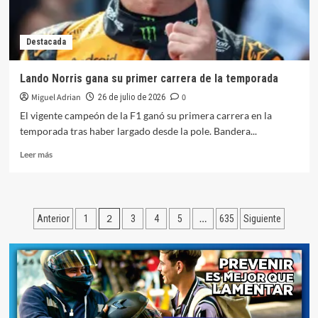
San
Juan
Destacada
Lando Norris gana su primer carrera de la temporada
Miguel Adrian
0
26 de julio de 2026
El vigente campeón de la F1 ganó su primera carrera en la
temporada tras haber largado desde la pole. Bandera...
Leer
Leer más
más
sobre
Lando
Norris
Paginación
2
…
Anterior
1
3
4
5
635
Siguiente
gana
su
de
primer
entradas
carrera
de
la
temporada