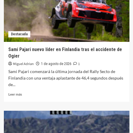
Destacada
Sami Pajari nuevo líder en Finlandia tras el accidente de
Ogier
Miguel Adrian
1
1 de agosto de 2026
Sami Pajari comenzará la última jornada del Rally Secto de
Finlandia con una ventaja aplastante de 46,4 segundos después
de...
Leer
Leer más
más
sobre
Sami
Pajari
nuevo
líder
en