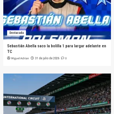
las
series
de
C2
Destacada
Sebastián Abella saco la bolilla 1 para largar adelante en
TC
Miguel Adrian
0
31 de julio de 2026