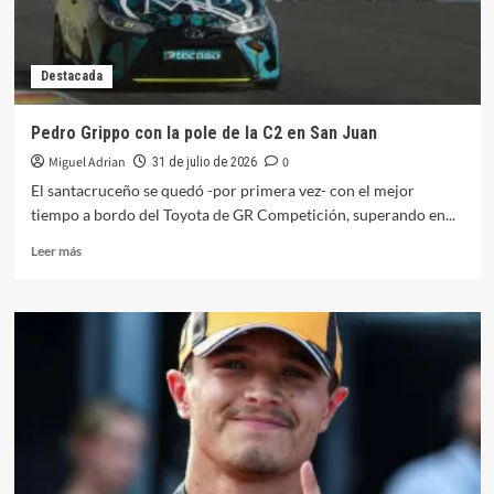
Destacada
Pedro Grippo con la pole de la C2 en San Juan
Miguel Adrian
0
31 de julio de 2026
El santacruceño se quedó -por primera vez- con el mejor
tiempo a bordo del Toyota de GR Competición, superando en...
Leer
Leer más
más
sobre
Pedro
Grippo
con
la
pole
de
la
C2
en