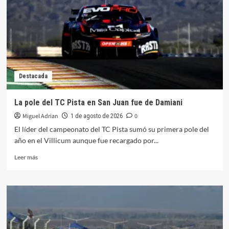
Finlandia
tras
el
accidente
de
Ogier
Destacada
La pole del TC Pista en San Juan fue de Damiani
Miguel Adrian
0
1 de agosto de 2026
El líder del campeonato del TC Pista sumó su primera pole del
año en el Villicum aunque fue recargado por...
Leer
Leer más
más
sobre
La
pole
del
TC
Pista