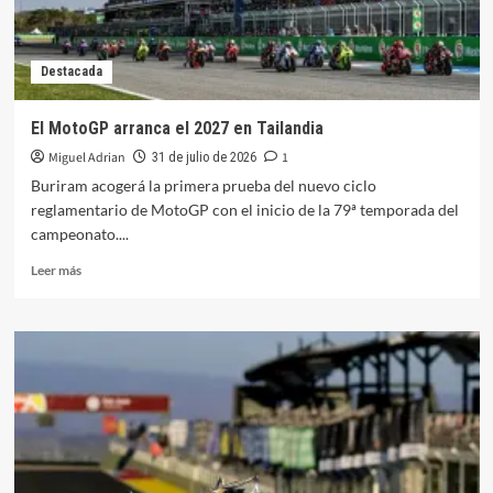
Destacada
El MotoGP arranca el 2027 en Tailandia
Miguel Adrian
1
31 de julio de 2026
Buriram acogerá la primera prueba del nuevo ciclo
reglamentario de MotoGP con el inicio de la 79ª temporada del
campeonato....
Leer
Leer más
más
sobre
El
MotoGP
arranca
el
2027
en
Tailandia