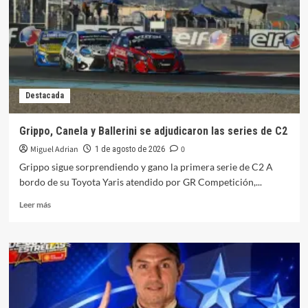
en
San
Juan
fue
de
Damiani
Destacada
Grippo, Canela y Ballerini se adjudicaron las series de C2
Miguel Adrian
0
1 de agosto de 2026
Grippo sigue sorprendiendo y gano la primera serie de C2 A
bordo de su Toyota Yaris atendido por GR Competición,...
Leer
Leer más
más
sobre
Grippo,
Canela
y
Ballerini
se
adjudicaron