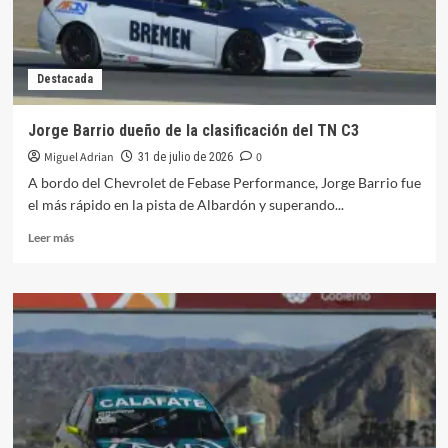
el
Rally
Jaaukanigás
Destacada
Jorge Barrio dueño de la clasificación del TN C3
Miguel Adrian
0
31 de julio de 2026
A bordo del Chevrolet de Febase Performance, Jorge Barrio fue
el más rápido en la pista de Albardón y superando...
Leer
Leer más
más
sobre
Jorge
Barrio
dueño
de
la
clasificación
del
TN
C3