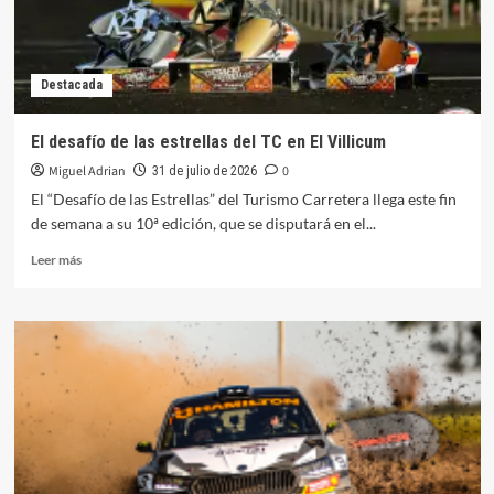
Destacada
El desafío de las estrellas del TC en El Villicum
Miguel Adrian
0
31 de julio de 2026
El “Desafío de las Estrellas” del Turismo Carretera llega este fin
de semana a su 10ª edición, que se disputará en el...
Leer
Leer más
más
sobre
El
desafío
de
las
estrellas
del
TC
en
El